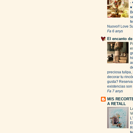
-
♥
B
s
f
Nuovo!! Love S
Fa 6 anys
El encanto de
P
e
g
hi
a
d
preciosa tulipa
decorar tu rincó
gusta? Reserva t
existencias son 
Fa 7 anys
MIS RECORT
A RETALL
L
V
L'
E
R
f