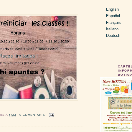
English
Español
Français
Italiano
Deutsch
CARTE
INFORM
BOTIG
/TALLE
GAS
A
5:33
0 COMENTARIS