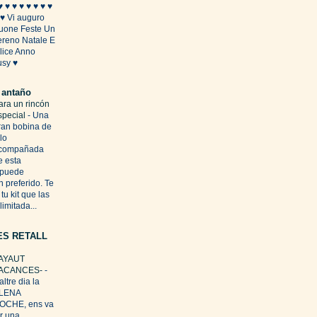
♥ ♥ ♥ ♥ ♥ ♥ ♥ ♥
 ♥ Vi auguro
uone Feste Un
ereno Natale E
elice Anno
usy ♥
 antaño
ara un rincón
special
-
Una
ran bobina de
lo
compañada
e esta
, puede
n preferido. Te
u kit que las
limitada...
ES RETALL
AYAUT
ACANCES-
-
altre dia la
LENA
OCHE, ens va
er una