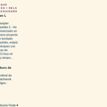
 QUE
IXO I DELS
SEGUIDORS
en L
ampler
ashiko 2
-
He
omenzado un
uevo proyecto
e bordado
ashiko, estará
bloques con
cas de
23 hice mi
y despu...
abors de
estival de
atchwork
itges
-
 Buone Feste ♥