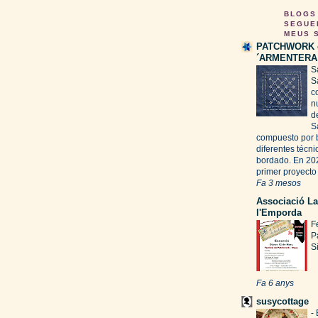
BLOGS
SEGUE
MEUS 
PATCHWORK 
´ARMENTERA
S
S
c
n
d
S
compuesto por 
diferentes técni
bordado. En 20
primer proyecto 
Fa 3 mesos
Associació L
l'Emporda
F
P
S
Fa 6 anys
susycottage
-