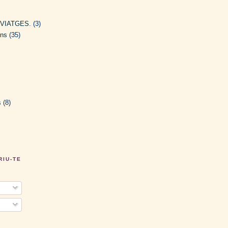
 VIATGES.
(3)
ons
(35)
s
(8)
RIU-TE