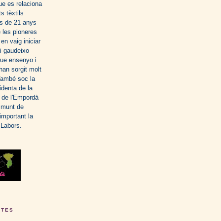
que es relaciona
s tèxtils
s de 21 anys
 les pioneres
en vaig iniciar
i gaudeixo
que ensenyo i
han sorgit molt
També soc la
identa de la
 de l'Empordà
 munt de
 important la
 Labors.
ETES