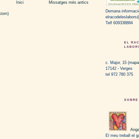
Inici
Missatges més antics
Demana informaci
Atom)
elracodeleslabor
Telf 609338884
EL RA
LABOR
c. Major, 15 (
mapa
17142 - Verges
tel 972 780 375
SOBRE
Ange
El meu treball el g