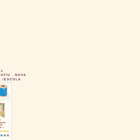
LL
ATIU , NOVA
A /ESCOLA
R