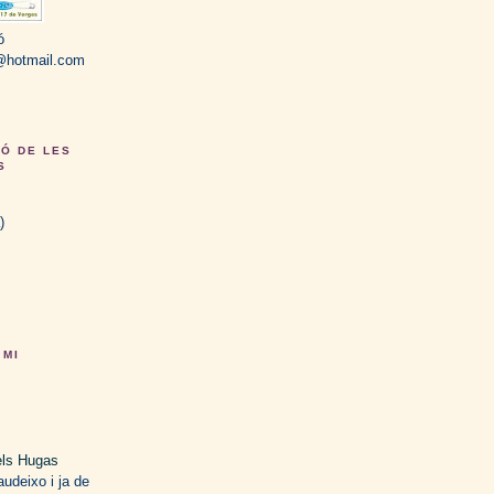
ó
s@hotmail.com
CÓ DE LES
S
)
 MI
ls Hugas
audeixo i ja de