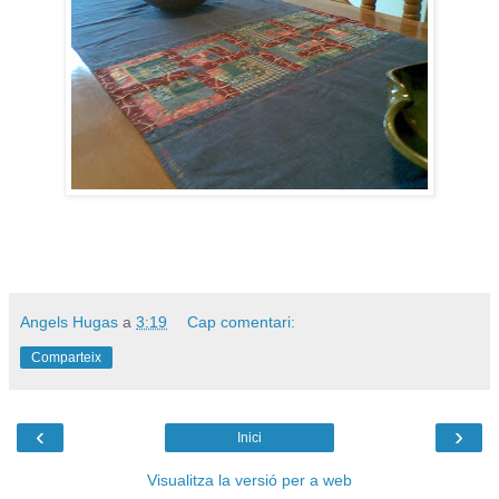
Angels Hugas
a
3:19
Cap comentari:
Comparteix
‹
›
Inici
Visualitza la versió per a web